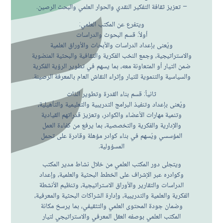
– تعزيز ثقافة التفكير النقدي والحوار العلمي والبحث الرصين.
ويتفرع عن المكتب العلمي:
أولاً: قسم البحوث والدراسات
ويُعنى بإعداد الدراسات والأبحاث والأوراق العلمية
والاستراتيجية، وجمع النخب الفكرية والثقافية والبحثية المنضوية
ضمن التيار أو المتعاونة معه، بما يسهم في تطوير الرؤية الفكرية
والسياسية والتنموية للتيار وإثراء النقاش العام بالمعرفة الرصينة.
ثانياً: قسم بناء القدرة وتطوير الذات
ويُعنى بإعداد وتنفيذ البرامج التدريبية والتعليمية والتأهيلية،
وتنمية مهارات الأعضاء والكوادر، وتعزيز قدراتهم القيادية
والإدارية والفكرية والتخصصية، بما يرفع من كفاءة العمل
المؤسسي ويُسهم في بناء كوادر مؤهلة وقادرة على تحمل
المسؤولية.
ويتجلى دور المكتب العلمي من خلال نشاط مدير المكتب
وكوادره عبر الإشراف على الخطط البحثية والعلمية، وإعداد
الدراسات والتقارير والأوراق الاستراتيجية، وتنظيم الأنشطة
الفكرية والعلمية والتدريبية، وإدارة الشراكات البحثية والمعرفية،
وضمان جودة المحتوى العلمي والتثقيفي، بما يرسخ مكانة
المكتب العلمي بوصفه العقل المعرفي والاستراتيجي لتيار