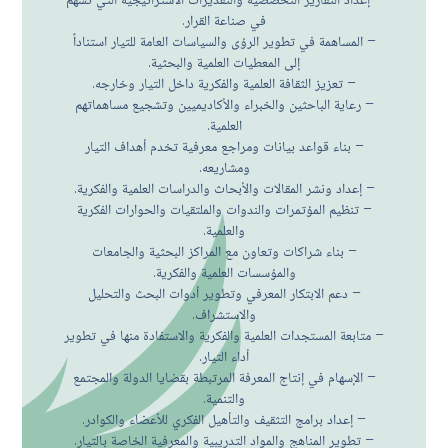
في صناعة القرار.
– المساهمة في تطوير الرؤى والسياسات العامة للتيار استناداً
إلى المعطيات العلمية والبحثية.
– تعزيز الثقافة العلمية والفكرية داخل التيار وخارجه.
– رعاية الباحثين والخبراء والأكاديميين وتشجيع مساهماتهم
العلمية.
– بناء قواعد بيانات ومراجع معرفية تخدم أهداف التيار
ومشاريعه.
– إعداد ونشر المقالات والأبحاث والدراسات العلمية والفكرية.
– تنظيم المؤتمرات والندوات والملتقيات والحوارات الفكرية
والعلمية.
– بناء شراكات وتعاون مع المراكز البحثية والجامعات
والمؤسسات العلمية والفكرية.
– دعم الابتكار المعرفي وتطوير أدوات البحث والتحليل
والاستشراف.
– متابعة المستجدات العلمية والفكرية والاستفادة منها في تطوير
أداء التيار.
– الإسهام في إنتاج المعرفة المرتبطة بقضايا الدولة والمجتمع
والتنمية.
– إعداد برامج التثقيف والتأهيل الفكري للأعضاء والكوادر.
– تطوير المناهج والمواد التدريبية والمعرفية الخاصة بالتيار.