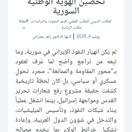
تحصين الهوية الوطنية
السورية
المكتب الديني
,
المكتب العلمي
,
قسم البحوث والدراسات
,
مقالا
مكتب الرئاسة
ت
يوليو 4, 2026
كتبها
الدكتور زاهر بعدراني
لم يكن انهيار النفوذ الإيراني في سورية، وما
تبعه من تراجع واضح لما عُرف لعقود
بـ"محور المقاومة والممانعة"، مجرد تحولٍ
عسكري أو سياسي، بل كان لحظةً تاريخية
كشفت حقيقة مشروعٍ رفع شعارات تحرير
القدس ومواجهة إسرائيل، بينما انشغل عملياً
ببناء شبكات النفوذ، وتأسيس الميليشيات،
والتدخل في شؤون الدول العربية، وإعادة
تشكيل خرائط الولاء بما يخدم مصالح