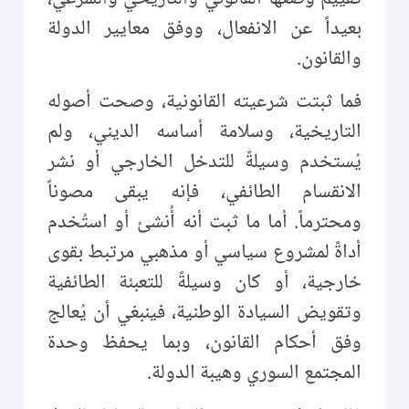
بعيداً عن الانفعال، ووفق معايير الدولة
والقانون.
فما ثبتت شرعيته القانونية، وصحت أصوله
التاريخية، وسلامة أساسه الديني، ولم
يُستخدم وسيلةً للتدخل الخارجي أو نشر
الانقسام الطائفي، فإنه يبقى مصوناً
ومحترماً. أما ما ثبت أنه أُنشئ أو استُخدم
أداةً لمشروع سياسي أو مذهبي مرتبط بقوى
خارجية، أو كان وسيلةً للتعبئة الطائفية
وتقويض السيادة الوطنية، فينبغي أن يُعالج
وفق أحكام القانون، وبما يحفظ وحدة
المجتمع السوري وهيبة الدولة.