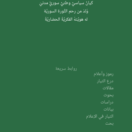
كيانٌ سياسيٌّ وطنيٌّ سوريٌّ مدنيّ
وُلدَ من رحم الثَّورة السوريَّة
له هويَّتهُ الفكريَّةُ الحضاريَّةُ
روابط سريعة
رموز وأعلام
درع التيار
مقالات
بحوث
دراسات
بيانات
التيار في الإعلام
بحث