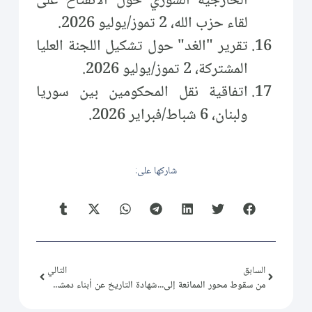
الخارجية السوري حول الانفتاح على
لقاء حزب الله، 2 تموز/يوليو 2026.
تقرير "الغد" حول تشكيل اللجنة العليا
المشتركة، 2 تموز/يوليو 2026.
اتفاقية نقل المحكومين بين سوريا
ولبنان، 6 شباط/فبراير 2026.
شاركها على:
السابق
التالي
من سقوط محور الممانعة إلى تحصين الهوية الوطنية السورية
شهادة التاريخ عن أبناء دمشق يسحق ضجيج العابرين