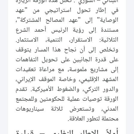
اللبناني – السوري". تحلل هذه الورقة الزيارة
في إطار تحول استراتيجي من "عهد
الوصاية" إلى "عهد المصالح المشتركة"،
مستندة إلى رؤية الرئيس أحمد الشرع
الثلاثية: الاستقرار، التنمية، الاستثمار.
وتخلص إلى أن نجاح هذا المسار يتوقف
على قدرة الجانبين على تحويل التفاهمات
إلى مشاريع ملموسة، مع مراعاة تعقيدات
المشهد الإقليمي، وخاصة الموقف الإيراني،
والدور التركي، والضغوط الأميركية. تقدم
الورقة توصيات عملية للحكومتين وللمجتمع
المدني، وتستعرض ثلاثة سيناريوهات
محتملة لتطور العلاقة.