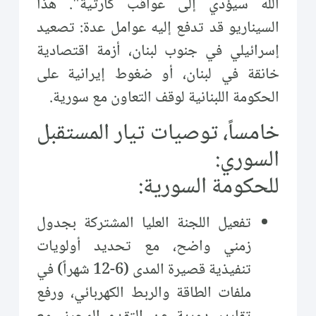
الله سيؤدي إلى عواقب كارثية". هذا
السيناريو قد تدفع إليه عوامل عدة: تصعيد
إسرائيلي في جنوب لبنان، أزمة اقتصادية
خانقة في لبنان، أو ضغوط إيرانية على
الحكومة اللبنانية لوقف التعاون مع سورية.
خامساً، توصيات تيار المستقبل
السوري:
للحكومة السورية:
تفعيل اللجنة العليا المشتركة بجدول
زمني واضح، مع تحديد أولويات
تنفيذية قصيرة المدى (6-12 شهراً) في
ملفات الطاقة والربط الكهربائي، ورفع