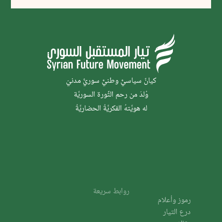
كيانٌ سياسيٌّ وطنيٌّ سوريٌّ مدنيّ
وُلدَ من رحم الثَّورة السوريَّة
له هويَّتهُ الفكريَّةُ الحضاريَّةُ
روابط سريعة
رموز وأعلام
درع التيار