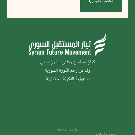
انضم للتيار
كيانٌ سياسيٌّ وطنيٌّ سوريٌّ مدنيّ
وُلدَ من رحم الثَّورة السوريَّة
له هويَّتهُ الفكريَّةُ الحضاريَّةُ
روابط سريعة
رموز وأعلام