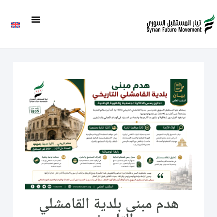
هدم مبنى بلدية القامشلي