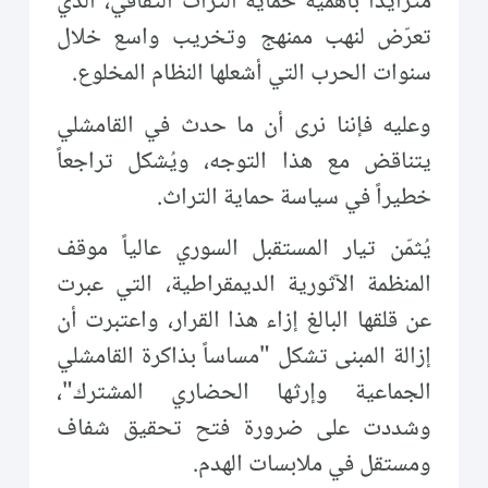
متزايداً بأهمية حماية التراث الثقافي، الذي
تعرّض لنهب ممنهج وتخريب واسع خلال
سنوات الحرب التي أشعلها النظام المخلوع.
وعليه فإننا نرى أن ما حدث في القامشلي
يتناقض مع هذا التوجه، ويُشكل تراجعاً
خطيراً في سياسة حماية التراث.
يُثمّن تيار المستقبل السوري عالياً موقف
المنظمة الآثورية الديمقراطية، التي عبرت
عن قلقها البالغ إزاء هذا القرار، واعتبرت أن
إزالة المبنى تشكل "مساساً بذاكرة القامشلي
الجماعية وإرثها الحضاري المشترك"،
وشددت على ضرورة فتح تحقيق شفاف
ومستقل في ملابسات الهدم.