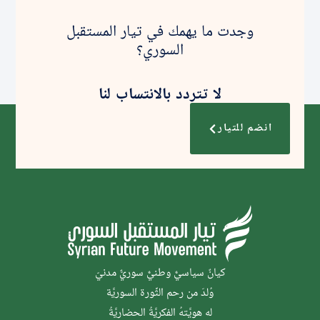
وجدت ما يهمك في تيار المستقبل
السوري؟
لا تتردد بالانتساب لنا
انضم للتيار
كيانٌ سياسيٌّ وطنيٌّ سوريٌّ مدنيّ
وُلدَ من رحم الثَّورة السوريَّة
له هويَّتهُ الفكريَّةُ الحضاريَّةُ