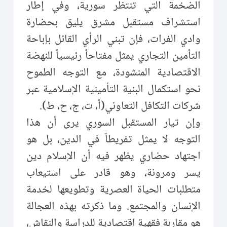
الضخمة التي تنتظر سورية، وفي إطار
استشراف مستقبل مشرق يليق بحضارة
وادي الفرات، فإن تبني الرأي القائل بإباحة
التأمين التجاري يمثل مفتاحاً رئيسياً للنهضة
الاقتصادية المنشودة، مع التوجه الطموح
نحو استكمال البنية التأمينية الإسلامية عبر
شركات التكافل التعاوني(أ، ت، ج، ح، ط).
وإن تيار المستقبل السوري يرى أن هذا
التوجه لا يمثل تفريطاً في الدين، بل هو
اجتهاد حضاري يظهر فيه أن الإسلام دين
يسر ومرونة، وهو قادر على استيعاب
متطلبات الحياة العصرية وتطويعها لخدمة
الإنسان والمجتمع. وما ذكرته بهذه العجالة
هو مقاربة فقهية اقتصادية للدراسة والنقاش،