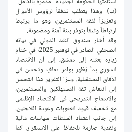
استلمتها الحكومة الجديدة "مدمّرة بالكامل"
(ب). وهذا يتطلب تدفقاً لرؤوس الأموال
وتعزيزاً لثقة المستثمرين، وهو ما يرتبط
ارتباطاً وثيقاً بتوفر بيئة آمنة ومضمونة.
وقد أشار صندوق النقد الدولي في بيانه
الصحفي الصادر في نوفمبر 2025، في ختام
زيارة بعثته إلى دمشق، إلى أن الاقتصاد
السوري بدأ يُظهر بوادر تعافٍ وتحسن في
الآفاق المستقبلية. وعزا التقرير هذا التحسن
إلى انتعاش ثقة المستهلكين والمستثمرين،
والاندماج التدريجي في الاقتصاد الإقليمي
مع تخفيف قيود العقوبات وعودة اللاجئين،
إلى جانب اعتماد السلطات سياسات مالية
ونقدية صارمة للحفاظ على الاستقرار. كما