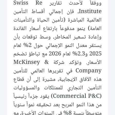
ووفقاً لأحدث تقارير Swiss Re
Institute، فإن إجمالي أقساط التأمين
العالمية المباشرة (تأمين الحياة والتأمينات
العامة) ينمو مدفوعاً بارتفاع أسعار الفائدة
وإعادة تسعير المخاطر، وسط توقعات بأن
يستقر معدل النمو الإجمالي حول 2% لعام
2025 و2.3% لعام 2026 مع تباطؤ تضخم
الأسعار. وتؤكد شركة McKinsey &
Company في تقريرها العالمي للتأمين
هذه الآفاق الإيجابية، مشيرة إلى أن قطاع
التأمين التجاري للممتلكات والمسؤوليات
(Commercial P&C) يقود جزءاً رئيسياً
من هذا النمو المربح بعد تحقيقه نمواً سنوياً
متوسطاً بنسبة 8% في السنوات الأخيرة، مع