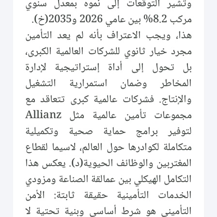
وتشير التوقعات إلى نموه بمعدل سنوي
مركب 8.2% بين عامي 2026 و2035(خ).
هذا، ويجب الاعتراف بأنه لم يعد التأمين
مجرد خيار ثانوي للشركات العالمية الكبرى،
بل تحول إلى أداة إستراتيجية لإدارة
المخاطر وضمان استمرارية التشغيل
والإنتاج. فشركات عالمية كبرى تتعاقد مع
مجموعات تأمين عالمية مثل Allianz
لتوفير برامج حماية صحية وتكميلية
متكاملة لكوادرها حول العالم، لاسيما لقطاع
المغتربين والوظائف الحيوية(د). يعكس هذا
التكامل الهيكلي بين عمالقة الصناعة ومزودي
الخدمات التأمينية حقيقة ثابتة: الأمن
التأميني هو شرط أساسي وبنية تحتية لا