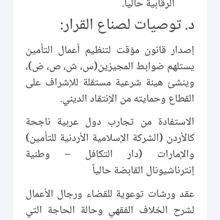
الرقابية حالياً.
د. توصيات لصناع القرار:
إصدار قانون مؤقت لتنظيم أعمال التأمين
يستلهم ضوابط المجيزين(س، ش، ص، ض)،
وينشئ هيئة شرعية مستقلة للإشراف على
القطاع وحمايته من الإنتقاد الديني.
الاستفادة من تجارب دول عربية ناجحة
كالأردن (الشركة الإسلامية الأردنية للتأمين)
والإمارات (دار التكافل – وطنية
إنترناشيونال القابضة حالياً
عقد ورشات توعوية للقضاء ورجال الأعمال
لشرح الخلاف الفقهي وحالة الحاجة التي