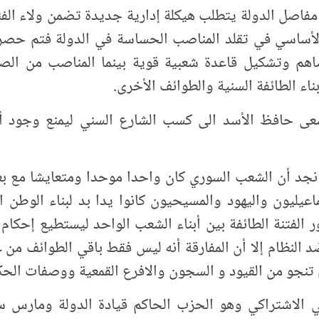
 مفاصل الدولة يتطلب هيكلة إدارية جديدة تضمن ولاء الف
الأساسي في تقلد المناصب الحساسة في الدولة فتم حصرها 
هم وتشكيل قاعدة شعبية قوية بينما المناصب من الصف 
بناء الطائفة السنية والطوائف الأخرى.
 سعى حافظ الأسد الى كسب الشارع السني ليمنع وجود 
د نجد أن الشعب السوري كان واحدا موحدا ومتعايشا مع
اعيليون واليهود والمسيحيون كانوا يدا بد لبناء الوطن
الفتنة الطائفة بين أبناء الشعب الواحد ليستطيع إحكام ا
النظام إلا أن المفارقة أنه ليس فقط باقي الطوائف من غ
 تنجو من القيود و السجون والافرع القمعية ووصفات الحكم
ي الاشتراكي وهو الحزب الحاكم قيادة الدولة ومارس سي