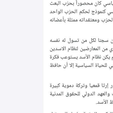
سياسي كان محصوراً بحزب البعث
اسي كنموذج لحكم الحزب الواحد
الحزب ومعتقداته ممثلة بأعضائه
سجن صيدنايا(السجن العسكري الأول) الذي افتتح رسميا في عام 1987 كان سجنا لكل من تسول له نفسه
ي من المعارضين لنظام الاسدين
لم يكن نظام الأسد يستوعب فكرة
ي للحياة السياسية إلا أن حافظ
ده الديكتاتور إرثا قمعيا وتركة دموية كبيرة
والعهد الدولي للحقوق المدنية
 الأسد.