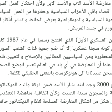
معارضة الأسد الاب والأسد الابن ولأن احتكار العمل ال
 اقصاء باقي الأحزاب السياسية وحظرها من العمل السي
ددية السياسية والديمقراطية بعرض الحائط وانتشر أفكار 
لورم في جسد المريض.
وعليه فإن 
ن كونه سجنا عسكريا إلا أنه ضم جميع فئات الشعب السور
محظورة ومن السياسيين المطالبين بالإصلاح والتغيير، ف
 علما أن المعارضة في أي بلد في العالم تعتبر الوضع الصح
سجن صيدنايا الى هولوكوست بالمعنى الحقيقي للكلمة.
وبعد نفوق حافظ الأسد في عام 2000 وجد ابنه بشار الأسد ضمن تركة وال
عية والسجون سيئة الصيت وكأن اتفاقية مناهضة التعذيب 
شكل من اشكال المعارضة المسلحة لنظام الديكتاتور حافظ