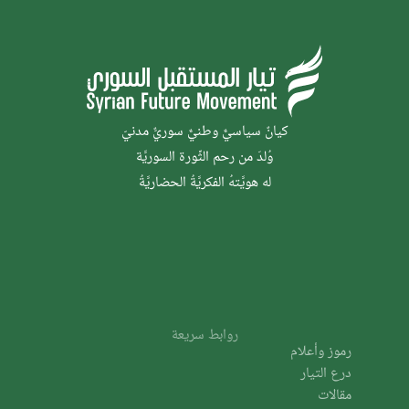
كيانٌ سياسيٌّ وطنيٌّ سوريٌّ مدنيّ
وُلدَ من رحم الثَّورة السوريَّة
له هويَّتهُ الفكريَّةُ الحضاريَّةُ
روابط سريعة
رموز وأعلام
درع التيار
مقالات