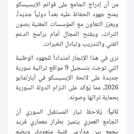
من أن إدراج الجامع على قوائم الإيسيسكو
يمنح جهود الحفاظ عليه بعداً دولياً جديداً،
ويعزز التعاون مع المؤسسات المعنية بصون
التراث، ويفتح المجال أمام برامج الدعم
الفني والتدريب وتبادل الخبرات.
نرى في هذا الإنجاز امتداداً للجهود الوطنية
التي توجت بتسجيل 9 مواقع تراثية سورية
جديدة على لائحة الإيسيسكو في أيار/مايو
2026، مما يُؤكد على التزام الدولة السورية
بحماية تراثها وصونه.
ثانياً
: يُلاحظ تيار المستقبل السوري أن
الجامع العمري يتميز بطراز معماري فريد
يجمع بين مدارس فنية متعددة، ويضم