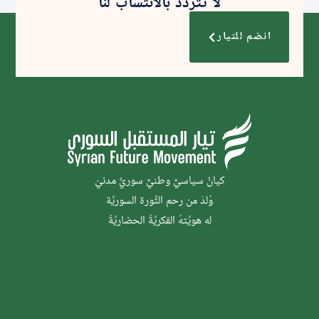
لا تتردد بالانتساب لنا
انضم للتيار
كيانٌ سياسيٌّ وطنيٌّ سوريٌّ مدنيّ
وُلدَ من رحم الثَّورة السوريَّة
له هويَّتهُ الفكريَّةُ الحضاريَّةُ