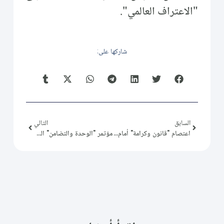
"الاعتراف العالمي".
شاركها على:
السابق
التالي
اعتصام "قانون وكرامة" أمام مجلس الشعب السوري بتاريخ 6 حزيران/يونيو 2026
مؤتمر "الوحدة والتضامن" الذي عقده المجلس التركماني السوري بدمشق