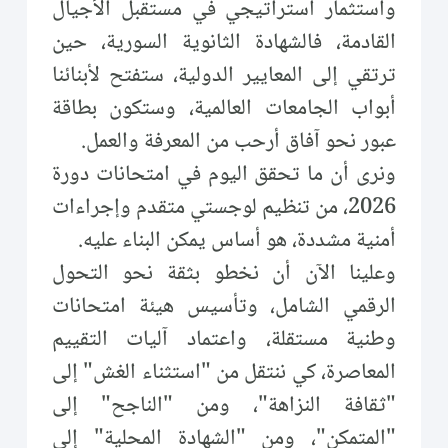
واستثمار استراتيجي في مستقبل الأجيال
القادمة، فالشهادة الثانوية السورية، حين
ترتقي إلى المعايير الدولية، ستفتح لأبنائنا
أبواب الجامعات العالمية، وستكون بطاقة
عبور نحو آفاق أرحب من المعرفة والعمل.
ونرى أن ما تحقق اليوم في امتحانات دورة
2026، من تنظيم لوجستي متقدم وإجراءات
أمنية مشددة، هو أساس يمكن البناء عليه.
وعلينا الآن أن نخطو بثقة نحو التحول
الرقمي الشامل، وتأسيس هيئة امتحانات
وطنية مستقلة، واعتماد آليات التقييم
المعاصرة، كي ننتقل من "استثناء الغش" إلى
"ثقافة النزاهة"، ومن "الناجح" إلى
"المتمكن"، ومن "الشهادة المحلية" إلى