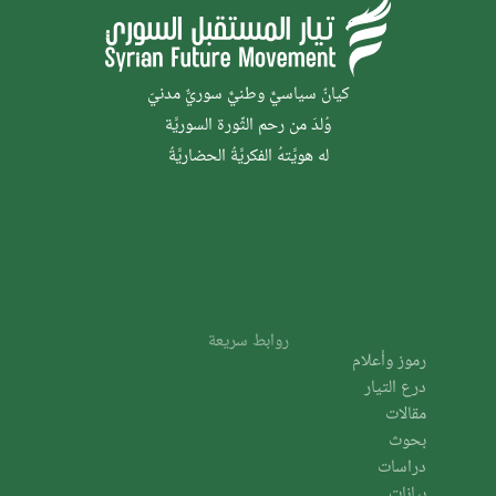
كيانٌ سياسيٌّ وطنيٌّ سوريٌّ مدنيّ
وُلدَ من رحم الثَّورة السوريَّة
له هويَّتهُ الفكريَّةُ الحضاريَّةُ
روابط سريعة
رموز وأعلام
درع التيار
مقالات
بحوث
دراسات
بيانات