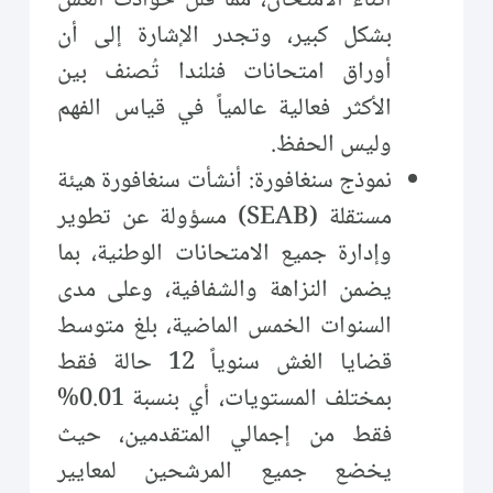
أثناء الامتحان، مما قلل حوادث الغش
بشكل كبير، وتجدر الإشارة إلى أن
أوراق امتحانات فنلندا تُصنف بين
الأكثر فعالية عالمياً في قياس الفهم
وليس الحفظ.
نموذج سنغافورة: أنشأت سنغافورة هيئة
مستقلة (SEAB) مسؤولة عن تطوير
وإدارة جميع الامتحانات الوطنية، بما
يضمن النزاهة والشفافية، وعلى مدى
السنوات الخمس الماضية، بلغ متوسط
قضايا الغش سنوياً 12 حالة فقط
بمختلف المستويات، أي بنسبة 0.01%
فقط من إجمالي المتقدمين، حيث
يخضع جميع المرشحين لمعايير