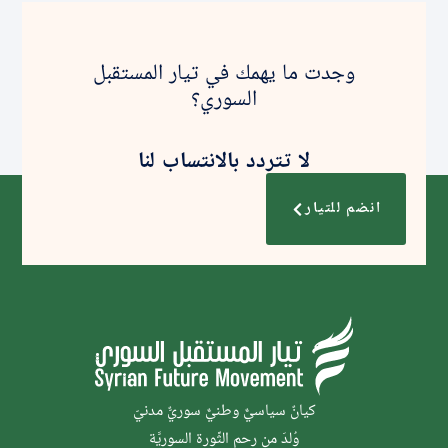
وجدت ما يهمك في تيار المستقبل
السوري؟
لا تتردد بالانتساب لنا
انضم للتيار
كيانٌ سياسيٌّ وطنيٌّ سوريٌّ مدنيّ
وُلدَ من رحم الثَّورة السوريَّة