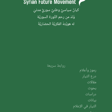
كيانٌ سياسيٌّ وطنيٌّ سوريٌّ مدنيّ
وُلدَ من رحم الثَّورة السوريَّة
له هويَّتهُ الفكريَّةُ الحضاريَّةُ
روابط سريعة
رموز وأعلام
درع التيار
مقالات
بحوث
دراسات
بيانات
التيار في الإعلام