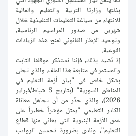
كما يُثمّن تيار المستقبل السوري الجهود التي
بذلتها وزارتا التربية والتعليم والمالية
للانتهاء من صياغة التعليمات التنفيذية خلال
شهرين من صدور المراسيم الرئاسية،
وتوحيد الإطار القانوني لمنح هذه الزيادات
النوعية.
إذ نُشيد بذلك، فإننا نستذكر موقفنا الثابت
والمستمر في متابعة هذا الملف، والذي تجلى
بشكل خاص في "بيان أزمة التعليم في
المناطق السورية" (بتاريخ 5 شباط/فبراير
2026)، والذي حذّر من أن تجاهل معاناة
الكادر التعليمي "يمثل مؤشراً خطيراً على
عمق الأزمة البنيوية التي يعاني منها قطاع
التعليم"، ونادى بضرورة تحسين الرواتب