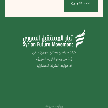
انضم للتيار
كيانٌ سياسيٌّ وطنيٌّ سوريٌّ مدنيّ
وُلدَ من رحم الثَّورة السوريَّة
له هويَّتهُ الفكريَّةُ الحضاريَّةُ
روابط سريعة