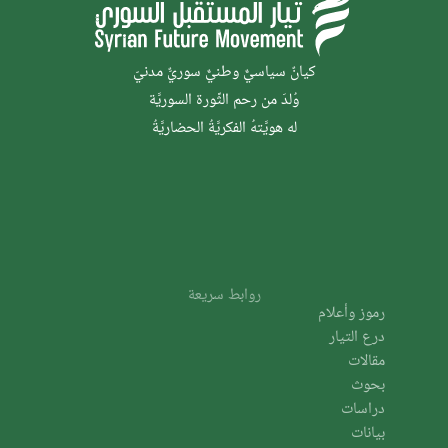
كيانٌ سياسيٌّ وطنيٌّ سوريٌّ مدنيّ
وُلدَ من رحم الثَّورة السوريَّة
له هويَّتهُ الفكريَّةُ الحضاريَّةُ
روابط سريعة
رموز وأعلام
درع التيار
مقالات
بحوث
دراسات
بيانات