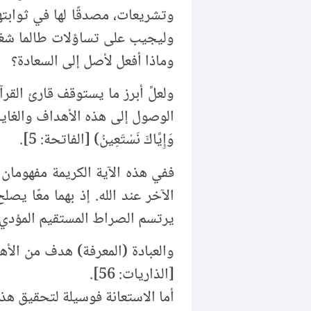
وتشريعات، مصدقًا لها في ثوابته
وليجيب على تساؤلات طالما شغلت
وماذا أفعل لأصل إلى السعادة؟
ولعلَّ أبرز ما يستوقف قارئ ال
الوصول إلى هذه الأهداف والغايات،
وَإِيَّاكَ نَسْتَعِينُ) [الفاتحة: 5].
ففي هذه الآية الكريمة مفهومان 
الآخر عند الله. إذ بهما معًا يصل
يرتسم الصراط المستقيم المؤدي إ
والعبادة (المعرفة) هدف من الأهداف ال
[الذاريات: 56].
أما الاستعانة فوسيلة لتحقيق هذا