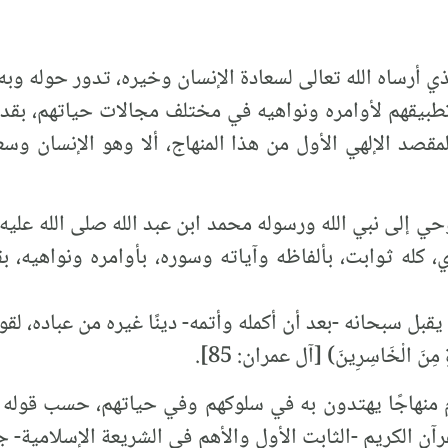
ذي أرساه الله تعالى لسعادة الإنسان وخيره، تدور حوله وبه
وتطبيقهم لأوامره ونواهيه في مختلف مجالات حياتهم، ب
مقصد الإلهي الأول من هذا المنهاج، ألا وهو الإنسان وسع
أوحي إلى نبي الله ورسوله محمد ابن عبد الله صلى الله عل
ي، كله ثوابت، بألفاظه وآياته وسوره، بأوامره ونواهيه، بق
 سبحانه -بعد أن أكمله وأتمه- دينًا غيره من عباده، لقوله تعالى: 
َةِ مِنَ الْخَاسِرِينَ) [آل عمران: 85].
اجًا يهتدون به في سلوكهم وفي حياتهم، حسب قوله سبحانه: (لِ
[المائدة: 48]، إلا أن القرآن الكريم -الثابت الأول والأهم في الشريعة الإ