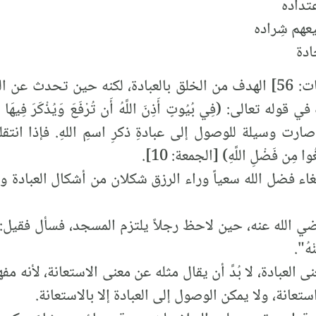
عتداده
عهم شِراده
ادة
لقد حدَّدَ سبحانه في آية [الذاريات: 56] الهدف من الخلق بالعبادة، لكنه 
ارت وسيلة للوصول إلى عبادةِ ذكرِ اسمِ اللهِ. فإذا انتقلنا 
ُوا مِن فَضْلِ اللَّهِ) [الجمعة: 10].
ابتغاء فضل الله سعياً وراء الرزق شكلان من أشكال العبادة وو
 الله عنه، حين لاحظ رجلاً يلتزم المسجد، فسأل فقيل: إ
ْهُ".
العبادة، لا بُدَّ أن يقال مثله عن معنى الاستعانة، لأنه مفه
 استعانة، ولا يمكن الوصول إلى العبادة إلا بالاستعانة.