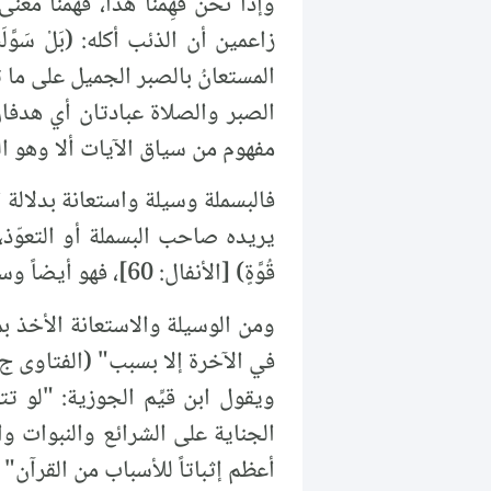
وإذا نحن فَهِمْنَا هذا، فهمنا 
المستعانُ بالصبر الجميل على ما تقولون،
الصبر والصلاة عبادتان أي هدفا
مفهوم من سياق الآيات ألا وهو القدر
فالبسملة وسيلة واستعانة بدلالة ال
يريده صاحب البسملة أو التعوّذ، وكذ
قُوَّةٍ) [الأنفال: 60]، فهو أيضاً وسيلة واستعانة، الهدف منها منع الأعداء من التفكير في العدوان وممارسته.
ومن الوسيلة والاستعانة الأخذ بم
في الآخرة إلا بسبب" (الفتاوى ج8 ص70).
ويقول ابن قيِّم الجوزية: "لو ت
الجناية على الشرائع والنبوات وال
أعظم إثباتاً للأسباب من القرآن" ا 