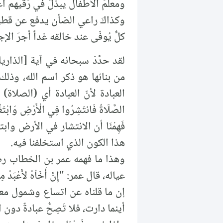
ومعلّمُ الأطفال يبذلُ في رُقيهم ا
وكذاكَ راعي الضأن يدفع عن قطي
كلٌّ يُوفّى عند خالقه غداً أجرَ الإج
العبادة لأنّ العبادة أي (الصلاة) ص
الصَّلَاةُ فَانتَشِرُوا فِي الْأَرْضِ وَابْتَغ
فَهِمْنَا أن الانتشار في الأرض و
هذا الكون الذي استخلفنا فيه.
وهذا ما فهمه عمر بن الخطاب رضي
عياله، قال عمر: "إِنَّ أَخَاْهُ لأَعْبَدُ مِن
إن ما قلناه عن اتساع وشمول معنى 
أينما دارت، فلا تَصِحُّ عبادةٌ دون