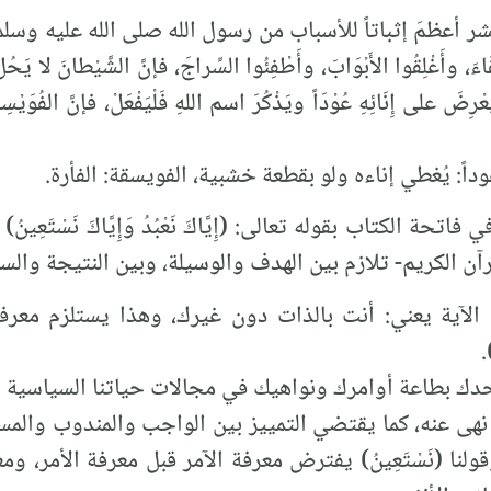
ر أعظمَ إثباتاً للأسباب من رسول الله صلى الله عليه وسلم
، وأَغْلِقُوا الأَبْوَابَ، وأَطْفِئُوا السِّراجَ، فإنَّ الشَّيْطانَ لا يَحُلُّ 
يَعْرِضَ على إِنَائِهِ عُوْدَاً ويَذْكُرَ اسم اللهِ فَلْيَفْعَلْ، فإنَّ الفُوَيْس
داً: يُغطي إناءه ولو بقطعة خشبية، الفويسقة: الفأرة.
لقرآن الكريم- تلازم بين الهدف والوسيلة، وبين النتيجة وال
الآية يعني: أنت بالذات دون غيرك، وهذا يستلزم معرفة
.
دك وحدك بطاعة أوامرك ونواهيك في مجالات حياتنا السياسية 
 نهى عنه، كما يقتضي التمييز بين الواجب والمندوب والم
ولنا (نَسْتَعِينُ) يفترض معرفة الآمر قبل معرفة الأمر، و