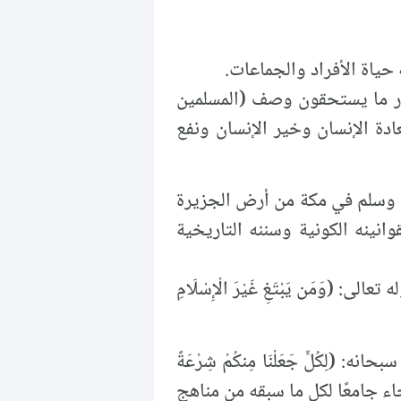
 حياة الأفراد والجماعات.
قدر ما يستحقون وصف (المسلمين
ادة الإنسان وخير الإنسان ونفع
يه وسلم في مكة من أرض الجزيرة
وانينه الكونية وسننه التاريخية
(وَمَن يَبْتَغِ غَيْرَ الْإِسْلَامِ
كُلٍّ جَعَلْنَا مِنكُمْ شِرْعَةً
سلامية- جاء جامعًا لكل ما سبقه من مناهج