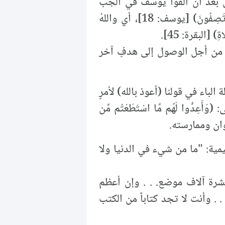
كون بعد أن ألقوا يوسف في الجب
زاعمين أن الذئب أكله: (بَلْ سَوَّلَتْ لَكُمْ أَنفُسُكُمْ أَمْرًا فَصَبْرٌ جَمِيلٌ وَاللَّهُ الْمُسْتَعَانُ عَلَى مَا تَصِفُونَ) [يوسف: 18]، أي واللهُ
[البقرة: 45].
- من أجل الوصول إلى هدفٍ آخر
لباء في قولنا (أعوذ بالله) لأمرٍ
ُّوا لَهُم مَّا اسْتَطَعْتُم مِّن
يمية: "ما من شيء في الدنيا ولا
 عشرة آلاف موضع. . . وإن أعظم
. . وأنت لا تجد كتاباً من الكتب