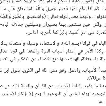
معنى قول يعقوب عليه السلام لبنيه، وقد جاؤوه عشاءً يب
 وفهمنا معنى قوله تعالى: (وَاسْتَعِينُوا بِالصَّبْرِ وَالصَّلَاةِ) 
ن ولكن حين نستعين بهما يصيران وسيلتين -بدلالة الباء
ة على أمرِ أنفسِنا بالبرِّ كما نأمر به الناس.
باء في قولنا (بسم الله)، والاستعاذة وسيلة واستعانة بدلالة ا
ا الأمر في إعدادِ أسباب القوة والمنعة في قوله تعالى: (وَأَعِد
بدأ الأسباب، والعمل وفق سنن الله في الكون. يقول ابن ت
تبعنا ما يفيد إثبات الأسباب من القرآن والسنة لزاد عن
توحيد إيهام الناس أن التوحيد لا يتم إلا بإنكار الأسباب. 
.ه‍.