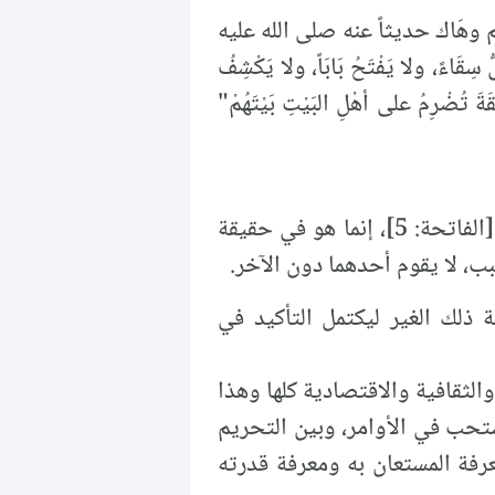
 وهَاك حديثاً عنه صلى الله عليه
سِقَاءً، ولا يَفْتَحُ بَابَاً، ولا يَكْشِفُ
ِقَةَ تُضْرِمُ على أهْلِ البَيْتِ بَيْتَهُمْ"
والتلازم بين العبادة والاستعانة في فاتحة الكتاب بقوله تعالى: (إِيَّاكَ نَعْبُدُ وَإِيَّاكَ نَسْتَعِينُ) [الفاتحة: 5]، إنما هو في حقيقة
سبب، لا يقوم أحدهما دون الآخر.
 ذلك الغير ليكتمل التأكيد في
والثقافية والاقتصادية كلها وهذا
ستحب في الأوامر، وبين التحريم
معرفة المستعان به ومعرفة قدرته