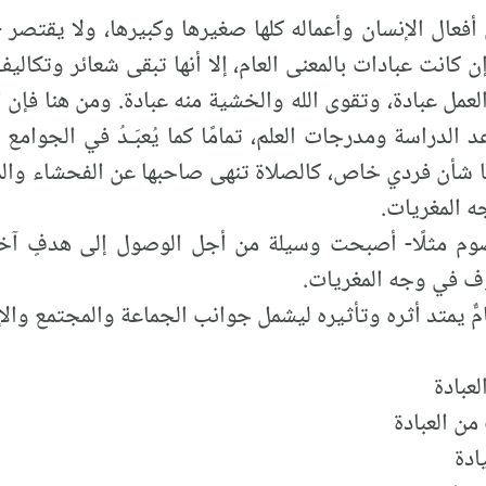
أفعال الإنسان وأعماله كلها صغيرها وكبيرها، ولا يقتصر
 كانت عبادات بالمعنى العام، إلا أنها تبقى شعائر وتكالي
لعمل عبادة، وتقوى الله والخشية منه عبادة. ومن هنا فإن ال
 الدراسة ومدرجات العلم، تمامًا كما يُعبَـدُ في الجوامع
يها شأن فردي خاص، كالصلاة تنهى صاحبها عن الفحشاء والم
 المغريات.
لصوم مثلًا- أصبحت وسيلة من أجل الوصول إلى هدفٍ آخر،
ف في وجه المغريات.
امٌّ يمتد أثره وتأثيره ليشمل جوانب الجماعة والمجتمع والإن
لعبادة
 من العبادة
ادة