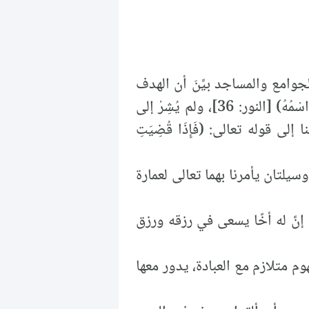
حين تحدث عن الجوامع والمساجد بيَّنَ أن الهدف
من بنائها هو ذكر اسم الله، وذلك في قوله تعالى: (فِي بُيُوتٍ أَذِنَ اللَّهُ أَن تُرْفَعَ وَيُذْكَرَ فِيهَا اسْمُهُ) [النور: 36]، ولم يُشِرْ إلى
إلى قوله تعالى: (فَإِذَا قُضِيَتِ
سيلتان يأمرنا بهما تعالى لعمارة
نَّ له أخًا يسعى في رزقه ورزق
وم متلازم مع العبادة، يدور معها