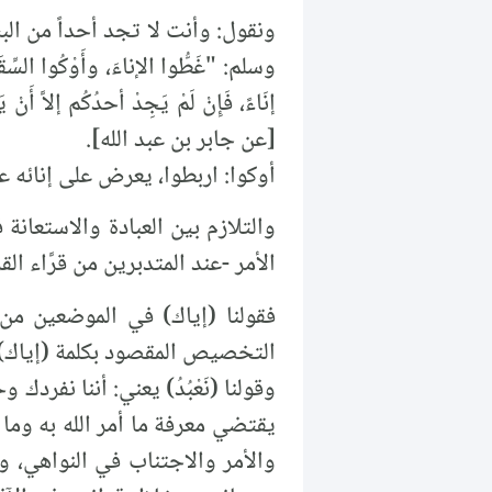
ونقول: وأنت لا تجد أحداً من البش
وسلم: "غَطُّوا الإناءَ، وأَوْكُوا السِّقَاءَ
إنَاءً، فَإِنْ لَمْ يَجِدْ أحدُكُم إلاَّ أَنْ 
[عن جابر بن عبد الله].
أوكوا: اربطوا، يعرض على إنائه عو
الأمر -عند المتدبرين من قرَّاء ا
فقولنا (إياك) في الموضعين من 
التخصيص المقصود بكلمة (إياك)
وقولنا (نَعْبُدُ) يعني: أننا نفر
يقتضي معرفة ما أمر الله به وما
والأمر والاجتناب في النواهي، وق