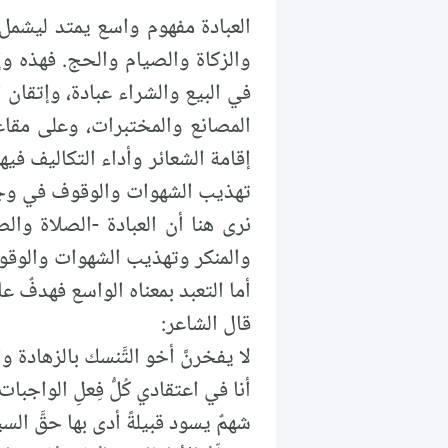
العبادة مفهوم واسع يمتد ليشمل 
والزكاة والصيام والحج. فهذه وإن
في البيع والشراء عبادة، وإتقان ا
المصانع والمختبرات، وعلى مقاعد
إقامة الشعائر وأداء التكاليف ف
تهذيب الشهوات والوقوف في وجه
نرى هنا أن العبادة -الصلاة وا
والمنكر وتهذيب الشهوات والوقو
أما التعبد بمعناه الواسع فهدفٌ ع
قال الشاعر:
لا يفخرنَّ أخو التَّنسك بالزهادة وا
أنا في اعتقادي كُلُّ فِعلِ الواجبات
شهمٌ يسود قبيلةً أدى بها حقَّ السي