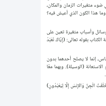
ي ضوء متغيرات الزمان والمكان،
وما هذا الكون الذي أعيش فيه؟
وسائل وأسباب متغيرة تعين على
بقوله تعالى: (إِيَّاكَ نَعْبُدُ
ناس، إنما لا يصلح أحدهما بدون
الاستعانة (الوسيلة). وبهما معًا
نَّ وَالإِنسَ إِلَّا لِيَعْبُدُونِ)