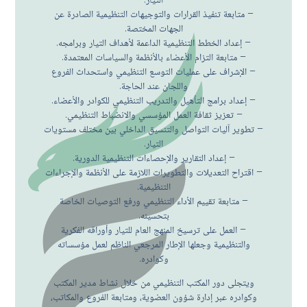
– متابعة تنفيذ القرارات والتوجيهات التنظيمية الصادرة عن
الجهات المختصة.
– إعداد الخطط التنظيمية الداعمة لأهداف التيار وبرامجه.
– متابعة التزام الأعضاء بالأنظمة والسياسات المعتمدة.
– الإشراف على عمليات التوسع التنظيمي واستحداث الفروع
واللجان عند الحاجة.
– إعداد برامج التأهيل والتدريب التنظيمي للكوادر والأعضاء.
– تعزيز ثقافة العمل المؤسسي والانضباط التنظيمي.
– تطوير آليات التواصل والتنسيق الداخلي بين مختلف مستويات
التيار.
– إعداد التقارير والإحصاءات التنظيمية الدورية.
– اقتراح التعديلات والتطويرات اللازمة على الأنظمة والإجراءات
التنظيمية.
– متابعة تقييم الأداء التنظيمي ورفع التوصيات الخاصة
بتحسينه.
– العمل على ترسيخ المنهج العام للتيار وأوراقه الفكرية
والتنظيمية وجعلها الإطار المرجعي الناظم لعمل مؤسساته
وكوادره.
ويتجلى دور المكتب التنظيمي من خلال نشاط مدير المكتب
وكوادره عبر إدارة شؤون العضوية، ومتابعة الفروع والمكاتب،