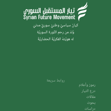
كيانٌ سياسيٌّ وطنيٌّ سوريٌّ مدنيّ
وُلدَ من رحم الثَّورة السوريَّة
له هويَّتهُ الفكريَّةُ الحضاريَّةُ
روابط سريعة
رموز وأعلام
درع التيار
مقالات
بحوث
دراسات