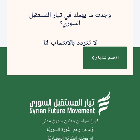
وجدت ما يهمك في تيار المستقبل
السوري؟
لا تتردد بالانتساب لنا
انضم للتيار
كيانٌ سياسيٌّ وطنيٌّ سوريٌّ مدنيّ
وُلدَ من رحم الثَّورة السوريَّة
له هويَّتهُ الفكريَّةُ الحضاريَّةُ