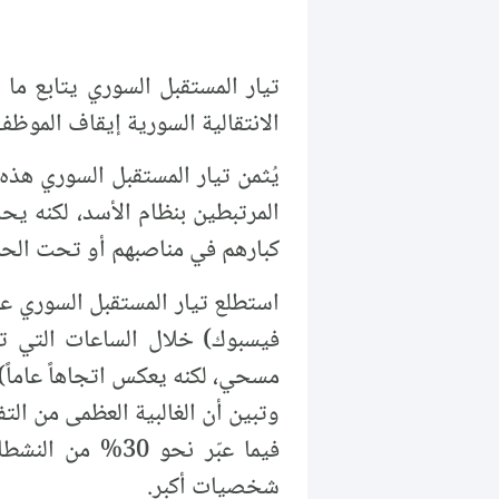
الانتقالية السورية إيقاف الموظف
يُثمن تيار المستقبل السوري هذه
المرتبطين بنظام الأسد، لكنه يح
كبارهم في مناصبهم أو تحت الحم
مسحي، لكنه يعكس اتجاهاً عاماً).
وتبين أن الغالبية العظمى من التفاعلات (نحو 40% منها) كانت ترحيباً حذراً بالخطوة،
فيما عبّر نحو 
شخصيات أكبر.