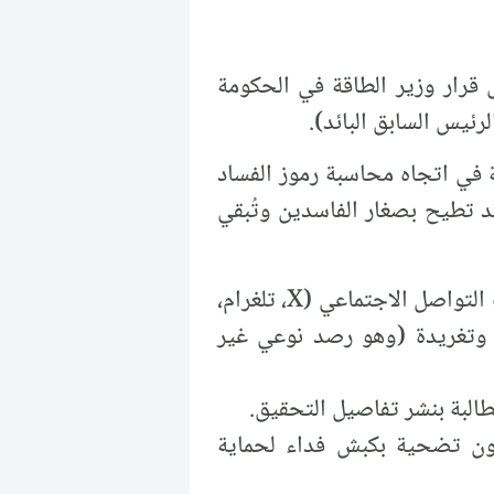
سوري يتابع ما تناقلته وسائل الإعلام بتاريخ 7 نيسان/أبريل 2026، حول قرار وزير الطاقة في الحكومة
رئيس السابق البائد).
ة في اتجاه محاسبة رموز الفساد
قد تطيح بصغار الفاسدين وتُبقي
استطلع تيار المستقبل السوري عبر المكتب الإعلامي له آراء النشطاء السوريين على منصات التواصل الاجتماعي (X، تلغرام،
ر، عبر رصد أولي لأكثر من 500 منشور وتعليق وتغريدة (وهو رصد نوعي غير
قد يكون تضحية بكبش فداء لحماية