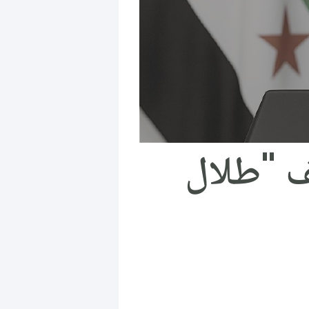
ف "طلال