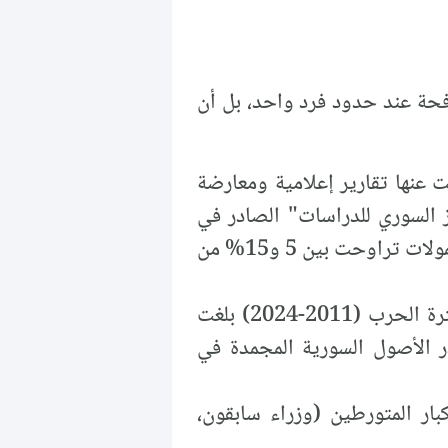
افحة عند حدود فرد واحد، بل أن
 عنها تقارير إعلامية ومعارضة
في تشرين الأول/أكتوبر 2024، وتقرير "المركز السوري للدراسات" الصادر في
شباط/فبراير 2025) – كانت تقوم على وساطة في صفقات النفط والغاز والمازوت مقابل عمولات تراوحت بين 5 و15% من
وتشير التقديرات المستقلة إلى أن قيمة الأموال المنهوبة من قطاع الطاقة وحده خلال فترة الحرب (2011-2024) بلغت
فق تقرير "المركز السوري للدراسات"، 2025)، فيما تقدر الأصول السورية المجمدة في
بار المتورطين (وزراء سابقون،