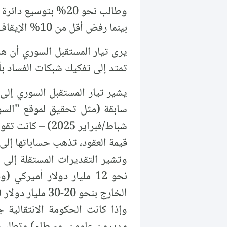
وطالب نحو 20% بتوسيع دائرة المحاسبة لتشمل الوزراء السابقين وكبار المسؤولين.
بينما رفض أقل من 10% الإيقاف بدعوى الحفاظ على الاستقرار الوظيفي في قطاع الطاقة.
يرى تيار المستقبل السوري أن هذ
تمتد إلى تفكيك شبكات الفساد بأك
يشير تيار المستقبل السوري إلى
قيمة العقود، تذهب حساباتها إلى 
الخارج بنحو 20-30 مليار دولار (تقديرات البنك الدولي، 2024).
وإذا كانت الحكومة الانتقالية 
مديرون عامون، وسطاء) وتطلب م