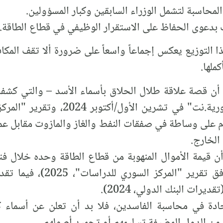
ا التوزيع يعكس إجماعاً واسعاً على ضرورة ألا تقف المك
ملها.
 أن قصة علاقة طلال الحلاق بأسماء الأسد – والتي كشفت
سابقة (مثل تحقيق لموقع "السورية.نت" 
الخارج.
نحو 12 مليار دولار أميركي (و
جادة في محاسبة الفاسدين، فلا بد أن تعلن عن أسماء ك
ن الدول المضيفة تسليمهم أو تجميد أصولهم.