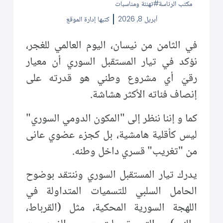
مكتب الرئاسة
تهنئة ومناسبات
أبريل 8, 2026
كتبها
إدارة الموقع
في الثامن من نيسان، اليوم العالمي للغجر،
نؤكد في تيار المستقبل السوري أن معيار
رقيّ أي مشروع وطني هو قدرته على
إنصاف فئاته الأكثر هشاشة.
كما و إننا ننظر إلى "المكون الدومي السوري"
ليس كأقلية هامشية، بل كجزء عضوي عانى
من "تغريب" قسري داخل وطنه.
يدرك تيار المستقبل السوري وننتقد بوضوح
الحامل السلبي للتسميات المتداولة في
اللهجة السورية المحكية، مثل (القرباط،