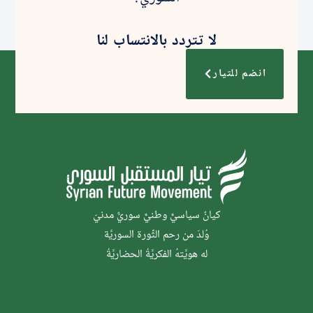
لا تتردد بالانتساب لنا
انضم للتيار
كيانٌ سياسيٌّ وطنيٌّ سوريٌّ مدنيّ
وُلدَ من رحم الثَّورة السوريَّة
له هويَّتهُ الفكريَّةُ الحضاريَّةُ