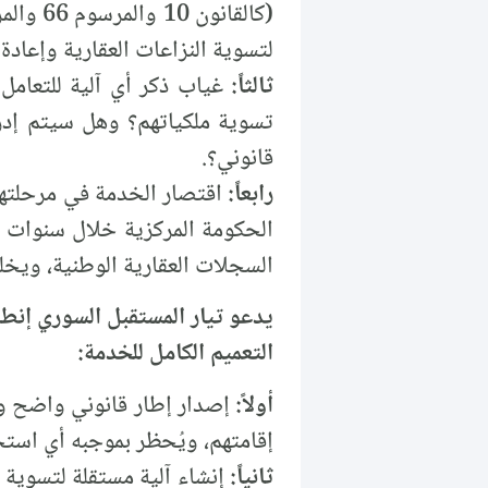
لتسوية النزاعات العقارية وإعادة
ثالثاً:
غياب ذكر أي آلية للتعامل
تسوية ملكياتهم؟ وهل سيتم إدرا
قانوني؟.
رابعاً:
اقتصار الخدمة في مرحلته
الحكومة المركزية خلال سنوات ا
السجلات العقارية الوطنية، ويخل
يدعو تيار المستقبل السوري إنطلاق
التعميم الكامل للخدمة:
أولاً:
إصدار إطار قانوني واضح وش
إقامتهم، ويُحظر بموجبه أي استخد
ثانياً:
إنشاء آلية مستقلة لتسوية ا