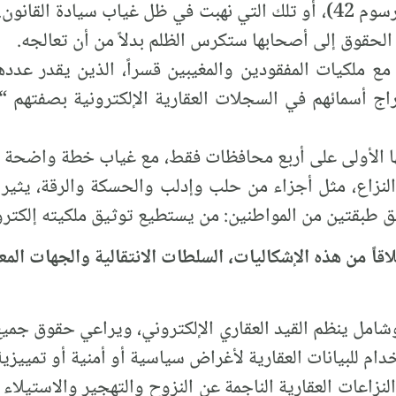
(كالقانون 10 والمرسوم 66 والمرسوم 42)، أو تلك التي نهبت في ظل غياب
 الحقوق إلى أصحابها ستكرس الظلم بدلاً من أن تعالجه.
 مع ملكيات المفقودين والمغيبين قسراً، الذين يقدر عد
ج أسمائهم في السجلات العقارية الإلكترونية بصفتهم 
ا الأولى على أربع محافظات فقط، مع غياب خطة واضحة ل
لنزاع، مثل أجزاء من حلب وإدلب والحسكة والرقة، يثي
ق طبقتين من المواطنين: من يستطيع توثيق ملكيته إلكترون
اً من هذه الإشكاليات، السلطات الانتقالية والجهات المعني
امل ينظم القيد العقاري الإلكتروني، ويراعي حقوق جمي
ام للبيانات العقارية لأغراض سياسية أو أمنية أو تمييزية
لنزاعات العقارية الناجمة عن النزوح والتهجير والاستيلاء