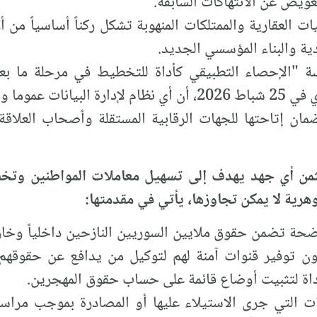
عويض عن الانتهاكات السابقة.
ت العقارية والممتلكات المنهوبة تشكل ركناً أساسياً من أرك
ية والبناء المؤسسي الجديد.
سة "الإحصاء التطبيقي كأداة للتخطيط في مرحلة ما بعد
الاقتصادي لتيار المستقبل السوري في 25 شباط 2026، أن أي نظام 
إتاحتها للجهات الرقابية المستقلة وأصحاب العلاقة، و
يثمن أي جهد يهدف إلى تسهيل معاملات المواطنين وتخفي
وهرية لا يمكن تجاوزها، يأتي في مقدمتها:
ضحة تضمن حقوق ملايين السوريين النازحين داخلياً وخارج
ون توفير قنوات آمنة لهم لتوكيل من يدافع عن حقوقهم
أداة لتثبيت أوضاع قائمة على حساب حقوق المهجرين.
ت التي جرى الاستيلاء عليها أو المصادرة بموجب مر