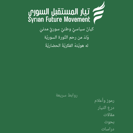
كيانٌ سياسيٌّ وطنيٌّ سوريٌّ مدنيّ
وُلدَ من رحم الثَّورة السوريَّة
له هويَّتهُ الفكريَّةُ الحضاريَّةُ
روابط سريعة
رموز وأعلام
درع التيار
مقالات
بحوث
دراسات