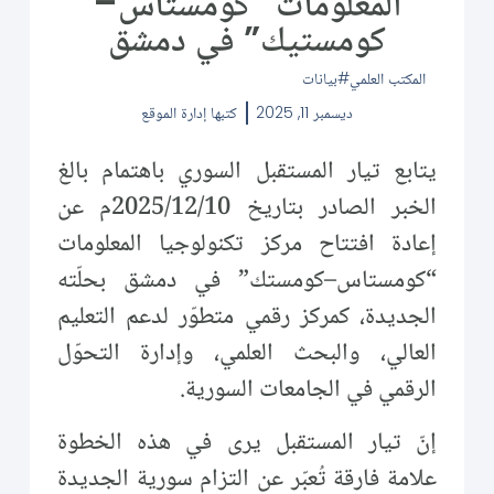
المعلومات “كومستاس–
كومستيك” في دمشق
المكتب العلمي
بيانات
ديسمبر 11, 2025
كتبها
إدارة الموقع
يتابع تيار المستقبل السوري باهتمام بالغ
الخبر الصادر بتاريخ 2025/12/10م عن
إعادة افتتاح مركز تكنولوجيا المعلومات
“كومستاس–كومستك” في دمشق بحلّته
الجديدة، كمركز رقمي متطوّر لدعم التعليم
العالي، والبحث العلمي، وإدارة التحوّل
الرقمي في الجامعات السورية.
إنّ تيار المستقبل يرى في هذه الخطوة
علامة فارقة تُعبّر عن التزام سورية الجديدة