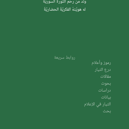
وُلدَ من رحم الثَّورة السوريَّة
له هويَّتهُ الفكريَّةُ الحضاريَّةُ
روابط سريعة
رموز وأعلام
درع التيار
مقالات
بحوث
دراسات
بيانات
التيار في الإعلام
بحث