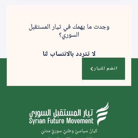
وجدت ما يهمك في تيار المستقبل
السوري؟
لا تتردد بالانتساب لنا
انضم للتيار
كيانٌ سياسيٌّ وطنيٌّ سوريٌّ مدنيّ