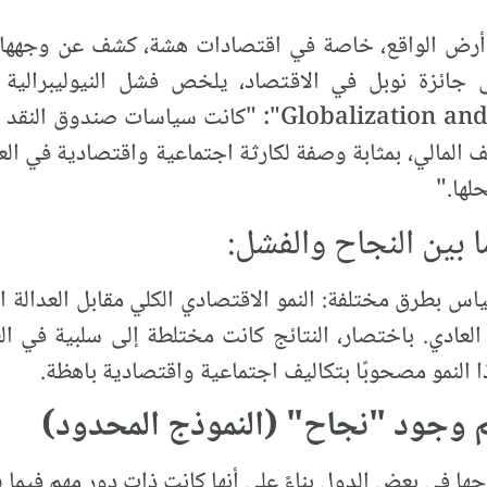
أرض الواقع، خاصة في اقتصادات هشة، كشف عن وجهها 
ى جائزة نوبل في الاقتصاد، يلخص فشل النيوليبرالية ا
ومخالفوها Globalization and Its Discontents": "كانت س
لمالي، بمثابة وصفة لكارثة اجتماعية واقتصادية في العد
لها."
ا بين النجاح والفشل:
س بطرق مختلفة: النمو الاقتصادي الكلي مقابل العدالة الا
لعادي. باختصار، النتائج كانت مختلطة إلى سلبية في الغال
ا النمو مصحوبًا بتكاليف اجتماعية واقتصادية باهظة.
عم وجود "نجاح" (النموذج المحدود)
احها في بعض الدول بناءً على أنها كانت ذات دور مهم فيما ي