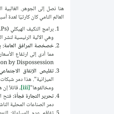
هنا نصل إلى الجوهر. الغالبية ا
العالم النامي كان كارثيًا لعدة أسب
وهي الآلية الرئيسية لنشر الن
خصخصة المرافق العامة:
بي
مما أدى إلى ارتفاع الأسعا
n by Dispossession".
تقليص الإنفاق الاجتماعي:
الميزانية". هذا دمر شبكات
ومخالفوها"
[iii]
، قائلاً إ
تحرير التجارة فجأة:
فتح الأ
دمر الصناعات المحلية الناشئ