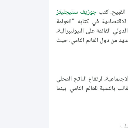
القبيح. كتب
جوزيف ستيجليتز
لاقتصادية في كتابه "العولمة
ياسات صندوق النقد الدولي القائمة على النيوليبرالية،
يد من دول العالم النامي، حيث
جتماعية، ارتفاع الناتج المحلي
ب بالنسبة للعالم النامي. بينما
لي: