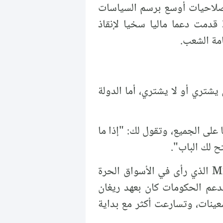
ت صلاحيات أوسع برسم السياسات
حتى الدولية، فمثلاً نجد أن الحكومات الغربية في الأزمة المالية العالمية 2008-2009 قدمت دعما ماليا سخيا لإنقاذ
امة الشعب.
يشتري أو لا يشتري، أما الدولة
على الجميع، وتقول لك: "إذا ما
ح لك الباب".
يعود أصل النيوليبرالية الفكري إلى اقتصاديين مثل ميلتون فريدمان Milton Friedman الذي رأى في الأسواق الحرة
بدعم الحكومات كان بعهد ريغان
تسعينات، وتسارعت أكثر مع بداية