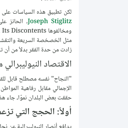
لكن تطبيق هذه السياسات على 
Joseph Stiglitz
، الحائز عل
مثل الخصخصة السريعة والتقشف ا
زادت من حدة الفقر بدلاً من أن تح
الاقتصاد النيوليبرالي م
"النجاح" نفسه مصطلح قابل للقيا
الإجمالي مقابل رفاهية المواطن ا
حققت بعض البلدان نموًا، جاء هذ
أولاً: الحجج التي تز
يدافع أنصار النيوليبرالية عن نج