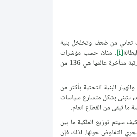
نت تعاني من ضعف وتخلخل بنية
بطالة
[i]
. مثلا، حسب مؤشرات
الأعمال Doing Business Indicators في العام 2009، كانت سوريا في مرتبة متأخرة عالميا هي 136 من
وانهيار البنية التحتية بأكثر من
تصاد، تتبنى بشكل متسارع سياسات
ما تبقى من القطاع العام.
كيف سيتم توزيع الملكية ما بين
 يجري التفاوض حولها. لذلك فإن