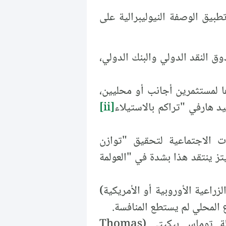
طبيق الوصفة النيوليبرالية على
يكلي (Structural Adjustment Programs – SAPs) لصندوق النقد الدولي والبنك الدولي،
ها لمستثمرين أجانب أو محليين،
د هارفي "تراكم بالاستيلاء
[ii]
الاجتماعية لتحقيق "توازن
تز ينتقد هذا بشدة في "العولمة
زراعية الأوروبية أو الأمريكية)
رع المحلي لم يستطع المنافسة.
تفاقم عدم المساواة: النمو الذي تحقق لم يكن شاملًا. الثروة تتركز في أيدي قلة. توماس بيكيتي (Thomas