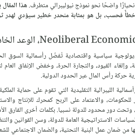
 انحيازًا واضحًا نحو نموذج نيوليبرالي متطرف.
هذا المقال 
خطأً فحسب، بل هو بمثابة منحدر خطير سيؤدي لهدر ثرو
يديولوجية سياسية واقتصادية تُفضّل رأسمالية السوق ال
لغاء القيود، والتجارة الحرة، وخفض الإنفاق العام لتع
ية حركة رأس المال عبر الحدود الدولية.
أسمالية الليبرالية التقليدية التي تقوم على حماية المل
حكومات، والاعتماد على الربح كمحرك للإنتاج والاستثمار
تحت دور محدود للدولة نسبيا. بكلمات أخرى الفارق الأ
ياسات الاستراتيجية العامة للدولة، وسن القوانين والتنظ
من ضمان عمل البنية التحتية، والضمان الاجتماعي للشعب