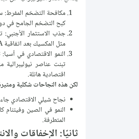
كبح التضخم الجامح في دول 
جذب الاستثمار الأجنبي:
مثل المكسيك بعد اتفاقية NAFTA، وشيلي في عهد بينوشيه، الذي يعتبر أول تجربة نيوليبرالية.
النمو الاقتصادي في آسيا:
تبنت عناصر نيوليبرالية م
اقتصادية هائلة.
لكن هذه النجاحات شكلية
ومثيرة 
نجاح شيلي الاقتصادي جاء
النمو في الصين وفيتنام كا
المتطرفة.
ثانيًا: الإخفاقات والان