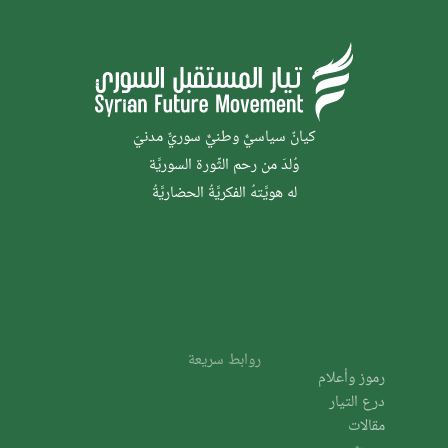
كيانٌ سياسيٌّ وطنيٌّ سوريٌّ مدنيّ
وُلدَ من رحم الثَّورة السوريَّة
له هويَّتهُ الفكريَّةُ الحضاريَّةُ
روابط سريعة
رموز وأعلام
درع التيار
مقالات