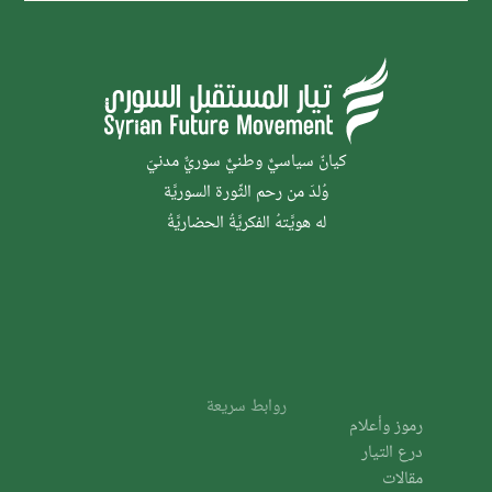
كيانٌ سياسيٌّ وطنيٌّ سوريٌّ مدنيّ
وُلدَ من رحم الثَّورة السوريَّة
له هويَّتهُ الفكريَّةُ الحضاريَّةُ
روابط سريعة
رموز وأعلام
درع التيار
مقالات