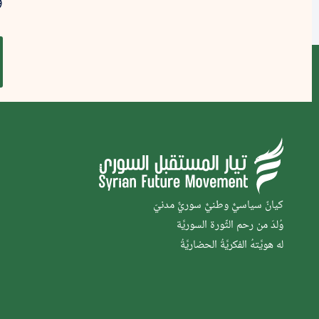
كيانٌ سياسيٌّ وطنيٌّ سوريٌّ مدنيّ
وُلدَ من رحم الثَّورة السوريَّة
له هويَّتهُ الفكريَّةُ الحضاريَّةُ