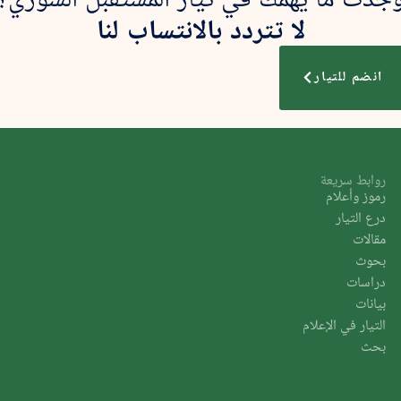
لا تتردد بالانتساب لنا
انضم للتيار
روابط سريعة
رموز وأعلام
درع التيار
مقالات
بحوث
دراسات
بيانات
التيار في الإعلام
بحث