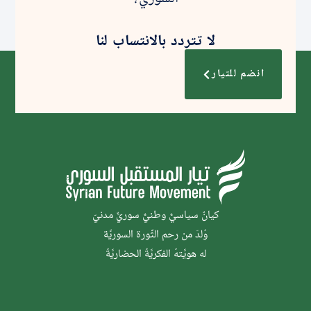
لا تتردد بالانتساب لنا
انضم للتيار
كيانٌ سياسيٌّ وطنيٌّ سوريٌّ مدنيّ
وُلدَ من رحم الثَّورة السوريَّة
له هويَّتهُ الفكريَّةُ الحضاريَّةُ