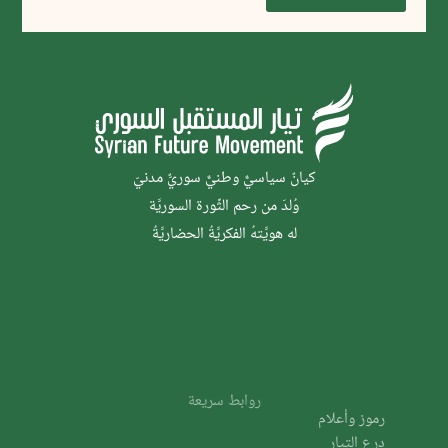
كيانٌ سياسيٌّ وطنيٌّ سوريٌّ مدنيّ
وُلدَ من رحم الثَّورة السوريَّة
له هويَّتهُ الفكريَّةُ الحضاريَّةُ
روابط سريعة
رموز وأعلام
درع التيار