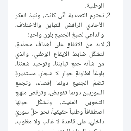
الوطنية.
نحترم التعددية أنّى كانت، وننبذ الفكر
الأحادي الرافض للتباين والاختلاف،
والداعي لصبغ الجميع بلونٍ واحدٍ!
لابد من الاتفاق على أهدافَ محدّدةٍ،
لتشكّل ضابط الإيقاع الوطني، والذي
من شأنه جمع تبايننا، وتوحيد شعثنا،
بلوغاً لطاولةِ حوارٍ لا شجارٍ، مستديرةٍ
تضمّ الجميع دونما إقصاء، وتجمع
السوريين دونما تفويض، وترفض منهج
التخوين المقيت، وتشكّل حولها
اصطفافاً وطنياً حقيقياً، نحو حلٍّ سوريٍّ
داخليّ، على قاعدة لا غالب ولا مغلوب،