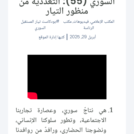
السوري (55): التعددية من
منظور التيار
المكتب الإعلامي
,
فيديوهات
,
مكتب
بودكاست تيار المستقبل
الرئاسة
السوري
أبريل 29, 2025
كتبها
إدارة الموقع
هي نتاجٌ سوريّ، وعصارة تجاربنا
الاجتماعية، وتطور سلوكنا الإنساني،
ونضوجنا الحضاري، ورافدٌ من روافدنا