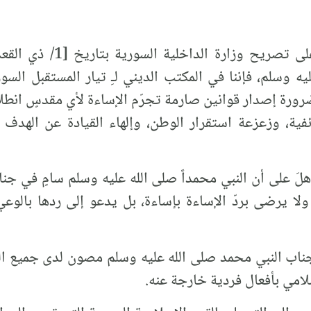
يه وسلم، فإننا في المكتب الديني لـِ تيار المستقبل ال
ورة إصدار قوانين صارمة تجرّم الإساءة لأي مقدسٍ انطلاق
فية، وزعزعة استقرار الوطن، وإلهاء القيادة عن الهد
هلَ على أن النبي محمداً صلى الله عليه وسلم سامٍ في جناب
لا يرضى بردّ الإساءة بإساءة، بل يدعو إلى ردها بالوع
جناب النبي محمد صلى الله عليه وسلم مصون لدى جميع الم
مي بأفعال فردية خارجة عنه.