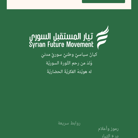
كيانٌ سياسيٌّ وطنيٌّ سوريٌّ مدنيّ
وُلدَ من رحم الثَّورة السوريَّة
له هويَّتهُ الفكريَّةُ الحضاريَّةُ
روابط سريعة
رموز وأعلام
درع التيار