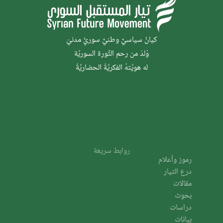
كيانٌ سياسيٌّ وطنيٌّ سوريٌّ مدنيّ
وُلدَ من رحم الثَّورة السوريَّة
له هويَّتهُ الفكريَّةُ الحضاريَّةُ
روابط سريعة
رموز وأعلام
درع التيار
مقالات
بحوث
دراسات
بيانات