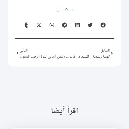
شاركها على:
السابق
التالي
تهنئة رسمية | السيد د. خالد زعرور
رفض أهالي بلدة الرفيد للمعونات الإسرِائيلية
اقرأ أيضا