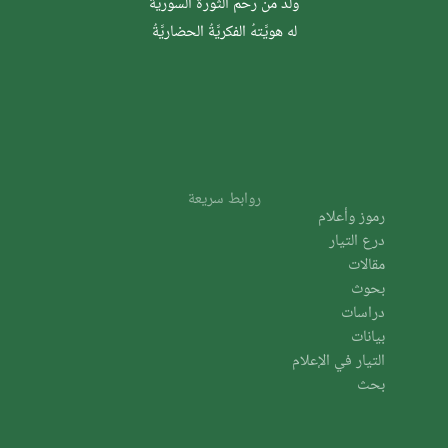
وُلدَ من رحم الثَّورة السوريَّة
له هويَّتهُ الفكريَّةُ الحضاريَّةُ
روابط سريعة
رموز وأعلام
درع التيار
مقالات
بحوث
دراسات
بيانات
التيار في الإعلام
بحث