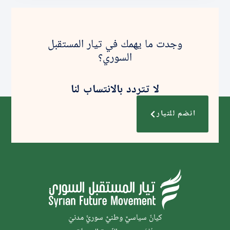
وجدت ما يهمك في تيار المستقبل
السوري؟
لا تتردد بالانتساب لنا
انضم للتيار
كيانٌ سياسيٌّ وطنيٌّ سوريٌّ مدنيّ