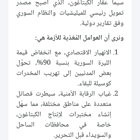
سيما عقار الكبتاغون، الذي أصبح مصدر
تمويل رئيسي للميليشيات والنظام السوري
وفق تقارير دولية.
ونرى أن العوامل المُغذية للأزمة هي:
الانهيار الاقتصادي، مع انخفاض قيمة
الليرة السورية بنسبة 90%، تحوَّل
بعض المدنيين إلى تهريب المخدرات
كوسيلة للبقاء.
غياب الرقابة الأمنية، سيطرت فصائل
متعددة على مناطق مختلفة، مما سهّل
إنشاء مختبرات لإنتاج الكبتاغون،
خاصة في محافظات الساحل
والسويداء قبل التحرير.