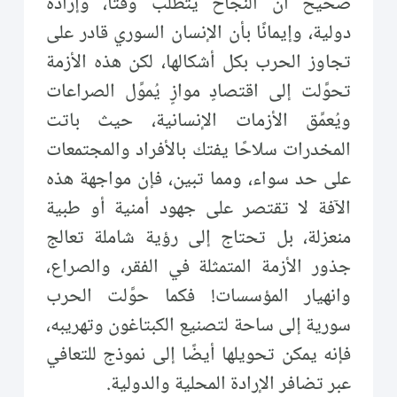
صحيحٌ أن النجاح يتطلب وقتًا، وإرادة
دولية، وإيمانًا بأن الإنسان السوري قادر على
تجاوز الحرب بكل أشكالها، لكن هذه الأزمة
تحوَّلت إلى اقتصادٍ موازٍ يُموِّل الصراعات
ويُعمِّق الأزمات الإنسانية، حيث باتت
المخدرات سلاحًا يفتك بالأفراد والمجتمعات
على حد سواء، ومما تبين، فإن مواجهة هذه
الآفة لا تقتصر على جهود أمنية أو طبية
منعزلة، بل تحتاج إلى رؤية شاملة تعالج
جذور الأزمة المتمثلة في الفقر، والصراع،
وانهيار المؤسسات! فكما حوَّلت الحرب
سورية إلى ساحة لتصنيع الكبتاغون وتهريبه،
فإنه يمكن تحويلها أيضًا إلى نموذج للتعافي
عبر تضافر الإرادة المحلية والدولية.