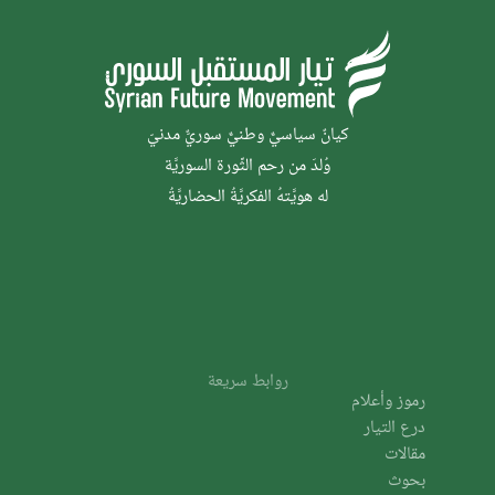
كيانٌ سياسيٌّ وطنيٌّ سوريٌّ مدنيّ
وُلدَ من رحم الثَّورة السوريَّة
له هويَّتهُ الفكريَّةُ الحضاريَّةُ
روابط سريعة
رموز وأعلام
درع التيار
مقالات
بحوث