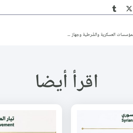
بودكاست تيار المستقبل السوري (49): المؤسسات العسكرية والشُرطية وجهاز الأمن والمخابرات من منظور التيار (3)
اقرأ أيضا