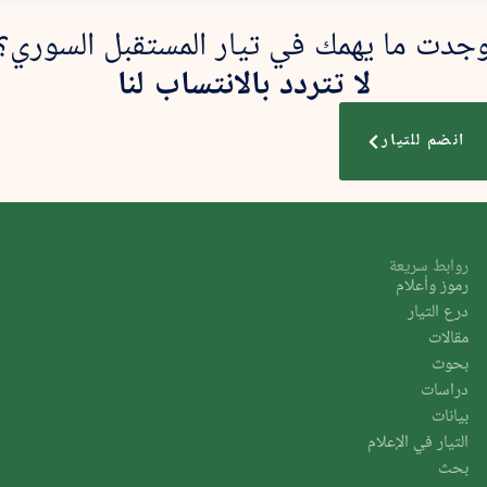
جدت ما يهمك في تيار المستقبل السوري؟
لا تتردد بالانتساب لنا
انضم للتيار
روابط سريعة
رموز وأعلام
درع التيار
مقالات
بحوث
دراسات
بيانات
التيار في الإعلام
بحث