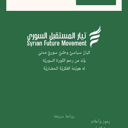
كيانٌ سياسيٌّ وطنيٌّ سوريٌّ مدنيّ
وُلدَ من رحم الثَّورة السوريَّة
له هويَّتهُ الفكريَّةُ الحضاريَّةُ
روابط سريعة
رموز وأعلام