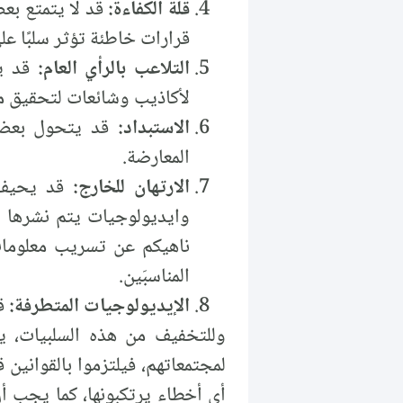
قلة الكفاءة:
قد لا يتمتع بع
قرارات خاطئة تؤثر سلبًا عل
التلاعب بالرأي العام:
قد يل
لأكاذيب وشائعات لتحقيق 
الاستبداد:
قد يتحول بعض 
المعارضة.
الارتهان للخارج:
قد يحيف ب
وايديولوجيات يتم نشرها 
ناهيكم عن تسريب معلومات
المناسبَين.
الإيديولوجيات المتطرفة:
قد
وللتخفيف من هذه السلبيات، يج
لمجتمعاتهم، فيلتزموا بالقوانين 
أي أخطاء يرتكبونها، كما يجب أ