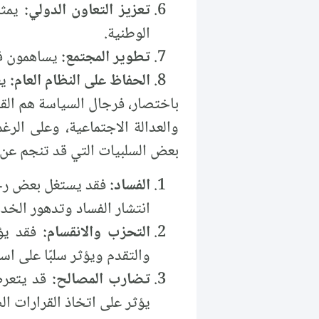
تعزيز التعاون الدولي:
يمثل
الوطنية.
تطوير المجتمع:
يساهمون في
الحفاظ على النظام العام:
يع
باختصار، فرجال السياسة هم الق
والعدالة الاجتماعية، وعلى الرغ
بعض السلبيات التي قد تنجم عن ه
الفساد:
فقد يستغل بعض رجا
انتشار الفساد وتدهور الخدم
التحزب والانقسام:
فقد يؤد
والتقدم ويؤثر سلبًا على است
تضارب المصالح:
قد يتعر
يؤثر على اتخاذ القرارات ا