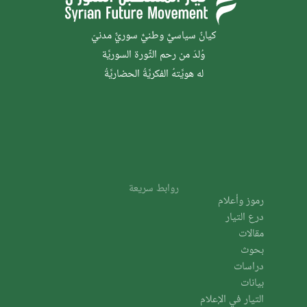
كيانٌ سياسيٌّ وطنيٌّ سوريٌّ مدنيّ
وُلدَ من رحم الثَّورة السوريَّة
له هويَّتهُ الفكريَّةُ الحضاريَّةُ
روابط سريعة
رموز وأعلام
درع التيار
مقالات
بحوث
دراسات
بيانات
التيار في الإعلام