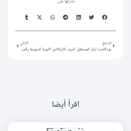
شاركها على:
السابق
التالي
بودكاست تيار المستقبل السوري (39): العلاقات الدولية والخارجية من منظور التيار (4)
كاريكاتير الثورة السورية رقم (135)
اقرأ أيضا