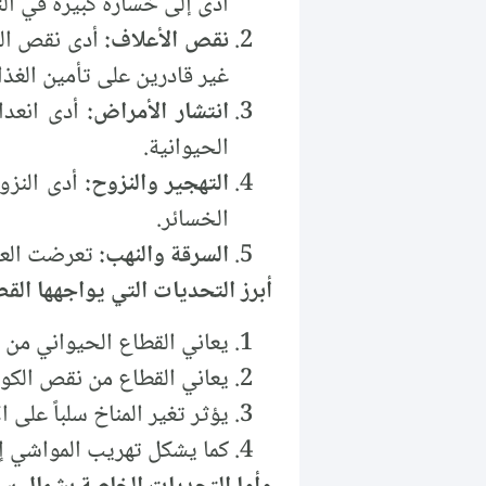
أدى إلى خسارة كبيرة في الث
نقص الأعلاف:
أدى نقص المي
غير قادرين على تأمين الغذا
انتشار الأمراض:
أدى انعدام
الحيوانية.
التهجير والنزوح:
أدى النزو
الخسائر.
السرقة والنهب:
تعرضت العدي
أبرز التحديات التي يواجهها القطا
يعاني القطاع الحيواني من ن
يعاني القطاع من نقص الكواد
يؤثر تغير المناخ سلباً على 
كما يشكل تهريب المواشي إلى