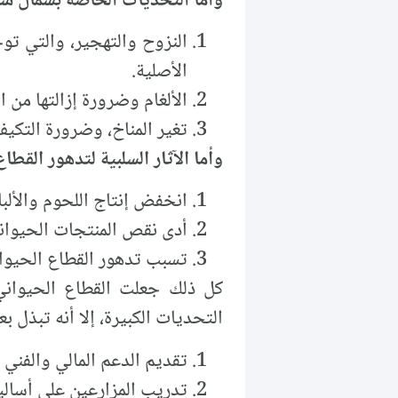
وأما التحديات الخاصة بشمال سور
النزوح والتهجير، والتي تو
الأصلية.
الألغام وضرورة إزالتها من ا
تغير المناخ، وضرورة التكيف
وأما الآثار السلبية لتدهور القطا
انخفض إنتاج اللحوم والألبا
أدى نقص المنتجات الحيواني
تسبب تدهور القطاع الحيوان
كل ذلك جعلت القطاع الحيواني
التحديات الكبيرة، إلا أنه تبذل 
تقديم الدعم المالي والفني 
تدريب المزارعين على أساليب