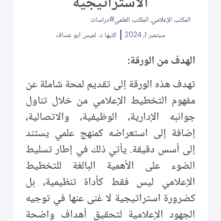
الاستراتيجية
المكتب الإعلامي
,
المكتب العلمي
دراسات
سبتمبر 1, 2024
كتبها
د. لميس ابو عساف
الهدف من الورقة:
تهدف هذه الورقة إلى تقديم لمحة شاملة عن
مفهوم التخطيط الإعلامي من خلال تناول
جوانبه الإدارية، الوظيفية، والاتصالية،
إضافة إلى استعراضه كمنهج علمي يستند
إلى أسس دقيقة. يأتي ذلك في إطار تسليط
الضوء على الأهمية البالغة للتخطيط
الإعلامي ليس فقط كأداة تنظيمية، بل
كضرورة استراتيجية لا غنى عنها في توجيه
الجهود الإعلامية لتحقيق أهداف واضحة