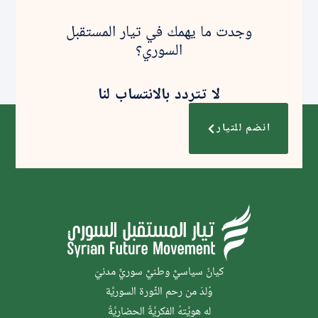
وجدت ما يهمك في تيار المستقبل
السوري؟
لا تتردد بالانتساب لنا
انضم للتيار
كيانٌ سياسيٌّ وطنيٌّ سوريٌّ مدنيّ
وُلدَ من رحم الثَّورة السوريَّة
له هويَّتهُ الفكريَّةُ الحضاريَّةُ