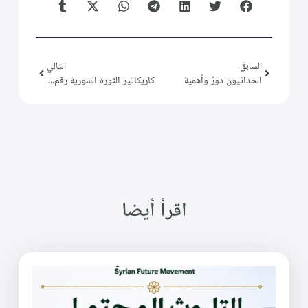
السابق
التالي
الحداثيون دورٌ وأهمية
كاريكاتير الثورة السورية رقم (96)
اقرأ أيضا