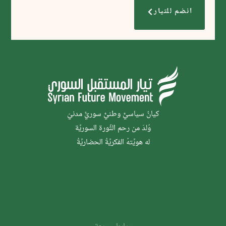
انضم للتيار
كيانٌ سياسيٌّ وطنيٌّ سوريٌّ مدنيّ
وُلدَ من رحم الثَّورة السوريَّة
له هويَّتهُ الفكريَّةُ الحضاريَّةُ
روابط سريعة