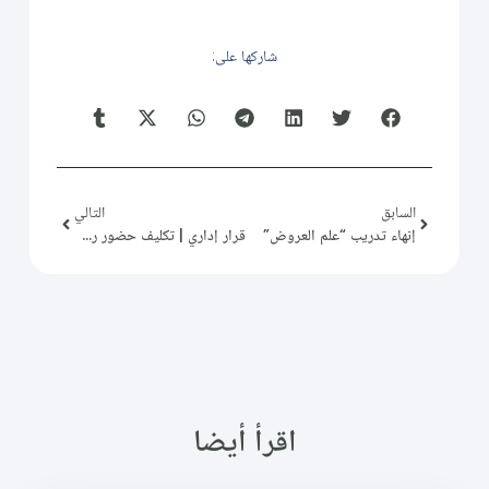
شاركها على:
السابق
التالي
إنهاء تدريب “علم العروض”
قرار إداري | تكليف حضور رسمي
اقرأ أيضا