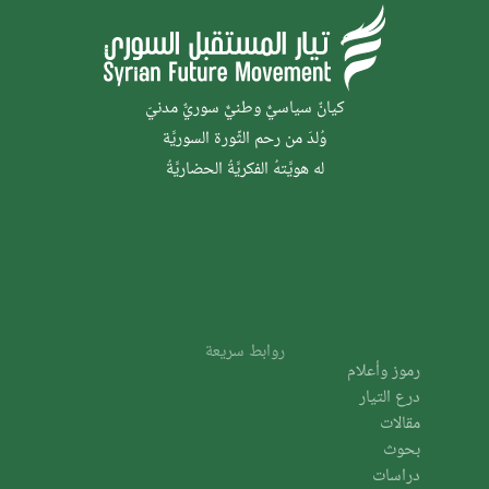
كيانٌ سياسيٌّ وطنيٌّ سوريٌّ مدنيّ
وُلدَ من رحم الثَّورة السوريَّة
له هويَّتهُ الفكريَّةُ الحضاريَّةُ
روابط سريعة
رموز وأعلام
درع التيار
مقالات
بحوث
دراسات