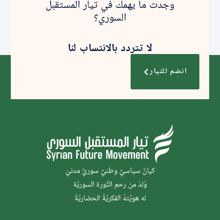
وجدت ما يهمك في تيار المستقبل
السوري؟
لا تتردد بالانتساب لنا
انضم للتيار
كيانٌ سياسيٌّ وطنيٌّ سوريٌّ مدنيّ
وُلدَ من رحم الثَّورة السوريَّة
له هويَّتهُ الفكريَّةُ الحضاريَّةُ