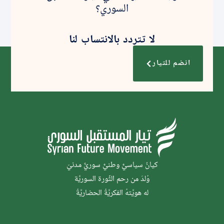
السوري؟
لا تتردد بالانتساب لنا
انضم للتيار
كيانٌ سياسيٌّ وطنيٌّ سوريٌّ مدنيّ
وُلدَ من رحم الثَّورة السوريَّة
له هويَّتهُ الفكريَّةُ الحضاريَّةُ