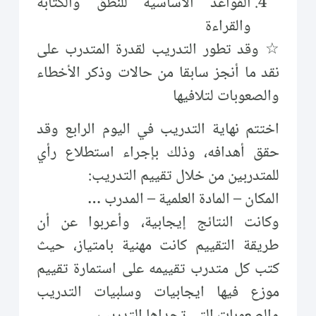
القواعد الاساسية للنطق والكتابة
والقراءة
☆ وقد تطور التدريب لقدرة المتدرب على
نقد ما أنجز سابقا من حالات وذكر الأخطاء
والصعوبات لتلافيها
اختتم نهاية التدريب في اليوم الرابع وقد
حقق أهدافه، وذلك بإجراء استطلاع رأي
للمتدربين من خلال تقييم التدريب:
المكان – المادة العلمية – المدرب …
وكانت النتائج إيجابية، وأعربوا عن أن
طريقة التقييم كانت مهنية بامتياز، حيث
كتب كل متدرب تقييمه على استمارة تقييم
موزع فيها ايجابيات وسلبيات التدريب
والصعوبات التي تحداها التدريب.