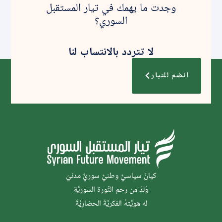
وجدت ما يهمك في تيار المستقبل
السوري؟
لا تتردد بالانتساب لنا
انضم للتيار
كيانٌ سياسيٌّ وطنيٌّ سوريٌّ مدنيّ
وُلدَ من رحم الثَّورة السوريَّة
له هويَّتهُ الفكريَّةُ الحضاريَّةُ