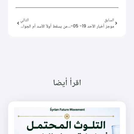
السابق
التالي
موجز أخبار الأحد 19- 05- 24.
من يسقط أولاً الأسد أم الجولاني!
اقرأ أيضا