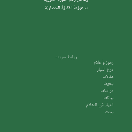
له هويَّتهُ الفكريَّةُ الحضاريَّةُ
روابط سريعة
رموز وأعلام
درع التيار
مقالات
بحوث
دراسات
بيانات
التيار في الإعلام
بحث