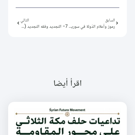
السابق
التالي
رموز وأعلام الدّولة في سورية (1) شكري القوتلي
7- التجديد وفقه التجديد (4): د. إحسان بعدراني
اقرأ أيضا