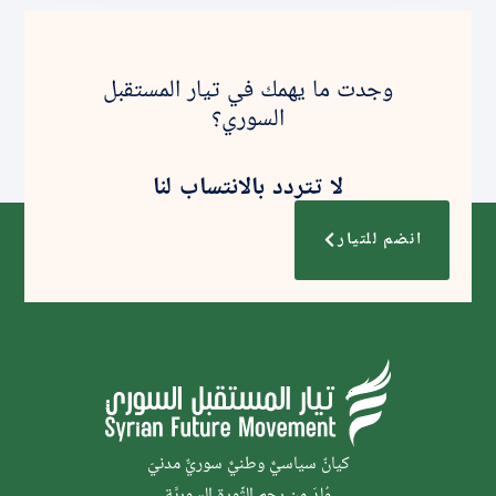
وجدت ما يهمك في تيار المستقبل
السوري؟
لا تتردد بالانتساب لنا
انضم للتيار
كيانٌ سياسيٌّ وطنيٌّ سوريٌّ مدنيّ
وُلدَ من رحم الثَّورة السوريَّة