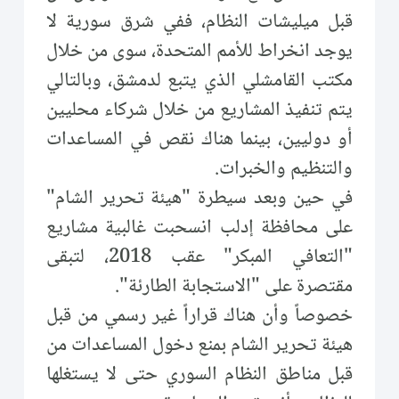
قبل ميليشات النظام، ففي شرق سورية لا
يوجد انخراط للأمم المتحدة، سوى من خلال
مكتب القامشلي الذي يتبع لدمشق، وبالتالي
يتم تنفيذ المشاريع من خلال شركاء محليين
أو دوليين، بينما هناك نقص في المساعدات
والتنظيم والخبرات.
في حين وبعد سيطرة "هيئة تحرير الشام"
على محافظة إدلب انسحبت غالبية مشاريع
"التعافي المبكر" عقب 2018، لتبقى
مقتصرة على "الاستجابة الطارئة".
خصوصاً وأن هناك قراراً غير رسمي من قبل
هيئة تحرير الشام بمنع دخول المساعدات من
قبل مناطق النظام السوري حتى لا يستغلها