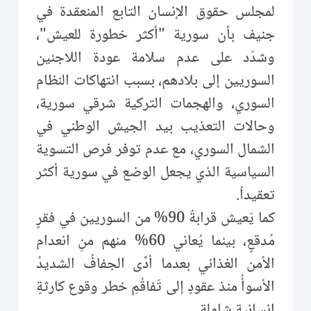
لمجلس حقوق الإنسان التابع المنعقدة في
جنيف بأن سورية "أكثر خطورة للعيش"،
وشدّد على عدم سلامة عودة اللاجئين
السوريين إلى بلادهم، بسبب انتهاكات النظام
السوري، والهجمات التركية شرقي سورية،
وحالات التعذيب بيد الجيش الوطني في
الشمال السوري، مع عدم توفر فرص التسوية
السياسية الذي يجعل الوضع في سورية أكثر
تعقيداُ.
كما يَعيش قرابةُ 90% من السوريين في فقرٍ
مُدقعٍ، بينما يُعاني 60% منهم منِ انعدام
الأمن الغذائي بعدما أدَّى الجفافُ الشديدُ
الأسوأُ منذ عقودٍ إلى تَفاقُمِ خطر وقوع كارثةٍ
إنسانيةٍ شاملة.