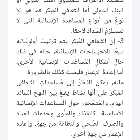
متعددةِ الأطراف كصندوق النقد الدولي أو
البنك الدولي أما التعافي المبكر فما هو إلا
نوعٌ من أنواع المساعدة الإنسانية التي لا
تَستـلزِمُ السَّدادَ لاحقًا.
3- إن التّـعافي المُبكرَ يتم ترتيبُ أولوِيَّـاته
تـبعًا للاحتِـياجات الإنسانية، حاله في ذلك
حالُ أشكالِ المُساعَدات الإنسانية الأخرى،
أما إعادةُ الإعمار فليستْ كذلك بالضرورة.
عليه، يمكن النَـظرُ إلى مُساعداتِ التّـعافي
المُبكر على أنها نَشاطٌ يقـعُ بين النهج السائد
اليوم، والمُتـمَحور حول المساعدات الإنسانية
الأساسية _كالغذاء والمأوى وخدمات المياه
والصرف الصِّحي والنظافة من جهةٍ، وإعادة
الإعمار من جهةٍ أخرى.