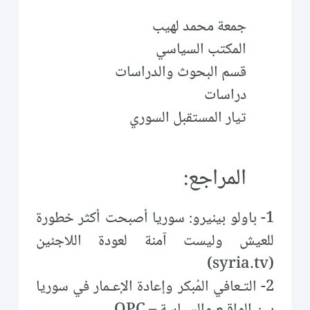
جمعة محمد لهيب
المكتب السياسي
قسم البحوث والدراسات
دراسات
تيار المستقبل السوري
المراجع:
1- باولو بينيرو: سوريا أصبحت أكثر خطورة
للعيش وليست آمنة لعودة اللاجئين
(syria.tv)
2- التـعافي المُبكر وإعادة الإعـمار في سوريا
بين الواقِـع والسياسة – OPC