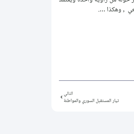
ر حوله من زاوية واحدة ويعتمد
عي , وهكذا ….
التالي
تيار المستقبل السوري والمواطنة