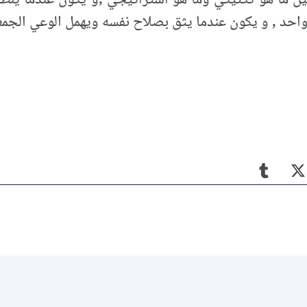
بين ما هو تكتيكي وما هو استراتيجي ,و يكون عندما ينظ
احد , و يكون عندما يثق بصلاح نفسه ويهمل الوعي الجم